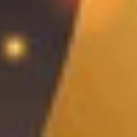
Gift wrapping available
the
See details
full
JURAGANTOTO adalah link daftar & login platform resmi
description
pulsa tanpa potongan terpercaya dengan permainan tog
hadiah terbesar di Indonesia.
Learn more about this item
Kebijakan pengiriman dan pengembalian
Pesan hari ini dan akan tiba pada:
Nov 01-05
Pengembalian dan penukaran tidak diterima
Cost to ship:
Rp
5.000-,
Ships from:
Indonesia