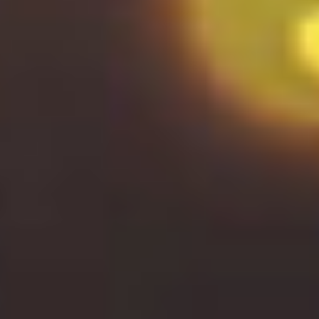
JURAGANTOTO:
merupakan Platform permainan online resmi ter
lisensi resmi & telah dipercaya oleh orang banyak sebagai tempat
beragam game online dengan winrate tinggi! Banyak game lainnya
lain seperti slots, casino , togel online, tembak ikan, sportsbook.
Read
the
full
Listed on Sep 9, 2025
description
2266 favorites
JURAGANTOTO
TOGEL ONLINE
TOGEL GACOR
TOGEL
DEPOSIT PULSA
GAME ONLINE
JURAGANTOTO - Link Daftar & Login Platform
Resmi Game Online Deposit Pulsa tanpa Potongan
Subscribe
Enter
your
email