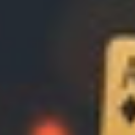
Report th
Banyak Disukai. 88,88K orang membeli ini dalam 24 jam t
Harga:
Rp 88.888-,
Normal:
Rp 888,888+
90% off
Diskon segera berahir
23:59:59
Syarat dan ketentuan (berlaku)
Juragantoto adalah link daftar & login platform resmi g
pulsa tanpa potongan terpercaya dengan permainan tog
hadiah terbesar di Indonesia.
5
TOGEL DEPOSIT PULSA