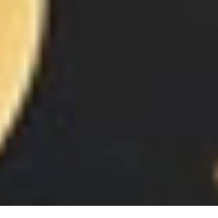
RTP LIVE SLOT GACOR
Instagram
Facebook
Pinterest
Youtube
Download the JURAGANTOTO App
Indonesia | English (US) | Rp (IDR)
© 2026 ALL RIGHT REVERSED |
JURAGANTOTO
Terms of Use
Privacy
Interest-based ads
Local Shops
Regions